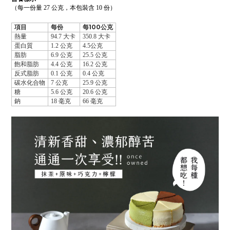
（每一份量
27
公克，本包裝含
10
份）
項目
每份
每
100
公克
熱量
94.7
大卡
350.8
大卡
蛋白質
1.2
公克
4.5
公克
脂肪
6.9
公克
25.5
公克
飽和脂肪
4.4
公克
16.2
公克
反式脂肪
0.1
公克
0.4
公克
碳水化合物
7
公克
25.9
公克
糖
5.6
公克
20.6
公克
鈉
18
毫克
66
毫克