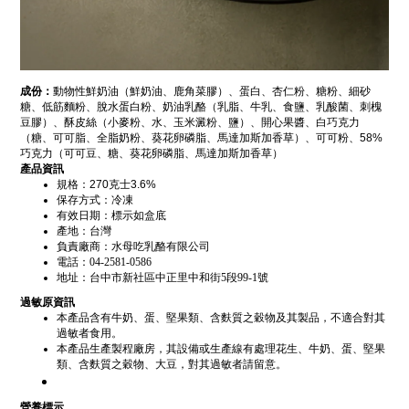
成份：
動物性鮮奶油（鮮奶油、鹿角菜膠）、蛋白、杏仁粉、糖粉、細砂
糖、低筋麵粉、脫水蛋白粉、奶油乳酪（乳脂、牛乳、食鹽、乳酸菌、刺槐
豆膠）、酥皮絲（小麥粉、水、玉米澱粉、鹽）、開心果醬、白巧克力
（糖、可可脂、全脂奶粉、葵花卵磷脂、馬達加斯加香草）、可可粉、
58%
巧克力（可可豆、糖、葵花卵磷脂、馬達加斯加香草）
產品資訊
規格：
270
克士
3.6%
保存方式：冷凍
有效日期：標示如盒底
產地：台灣
負責廠商：水母吃乳酪有限公司
電話：
04-2581-0586
地址：台中市新社區中正里中和街
5
段
99-1號
過敏原資訊
本產品含有牛奶、蛋、堅果類、含麩質之穀物及其製品，不適合對其
過敏者食用。
本產品生產製程廠房，其設備或生產線有處理花生、牛奶、蛋、堅果
類、含麩質之穀物、大豆，對其過敏者請留意。
營養標示