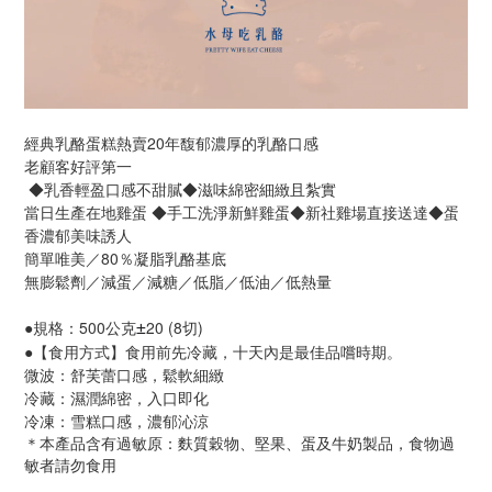
經典乳酪蛋糕熱賣20年馥郁濃厚的乳酪口感
老顧客好評第一
◆乳香輕盈口感不甜膩◆滋味綿密細緻且紮實
當日生產在地雞蛋
◆
手工洗淨新鮮雞蛋◆新社雞場直接送達◆蛋
香濃郁美味誘人
簡單唯美／80％凝脂乳酪基底
無膨鬆劑／減蛋／減糖／低脂／低油／低熱量
●規格：500公克
20 (8切)
±
●【食用方式】食用前先冷藏，十天內是最佳品嚐時期。
微波：舒芙蕾口感，鬆軟細緻
冷藏：濕潤綿密，入口即化
冷凍：雪糕口感，濃郁沁涼
＊本產品含有過敏原：麩質穀物、堅果、蛋及牛奶製品，食物過
敏者請勿食用