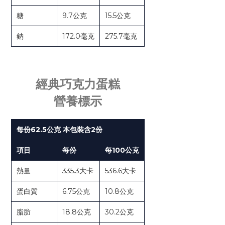
糖
9.7公克
15.5公克
鈉
172.0毫克
275.7毫克
經典巧克力蛋糕
營養標示
每份62.5公克 本包裝含2份
項目
每份
每100公克
熱量
335.3大卡
536.6大卡
蛋白質
6.75公克
10.8公克
脂肪
18.8公克
30.2公克