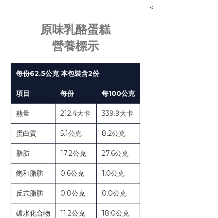
<
原味乳酪蛋糕
營養標示
每份62.5公克 本包裝含2份
項目
每份
每100公克
熱量
212.4大卡
339.9大卡
蛋白質
5.1公克
8.2公克
脂肪
17.2公克
27.6公克
飽和脂肪
0.6公克
1.0公克
反式脂肪
0.0公克
0.0公克
碳水化合物
11.2公克
18.0公克