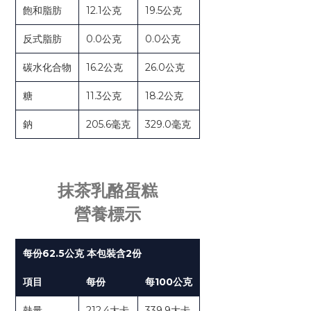
飽和脂肪
12.1公克
19.5公克
反式脂肪
0.0公克
0.0公克
碳水化合物
16.2公克
26.0公克
糖
11.3公克
18.2公克
鈉
205.6毫克
329.0毫克
抹茶乳酪蛋糕
營養標示
每份62.5公克 本包裝含2份
項目
每份
每100公克
熱量
212.4大卡
339.9大卡