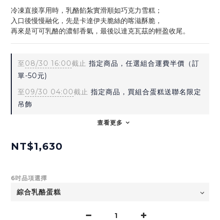
冷凍直接享用時，乳酪餡紮實滑順如巧克力雪糕；
入口後慢慢融化，先是卡達伊夫脆絲的喀滋酥脆，
再來是可可乳酪的濃郁香氣，最後以達克瓦茲的輕盈收尾。
至
08/30 16:00
截止
指定商品，任選組合運費半價（訂
單-50元)
至
09/30 04:00
截止
指定商品，買組合蛋糕送聯名限定
吊飾
查看更多
NT$1,630
6吋品項選擇