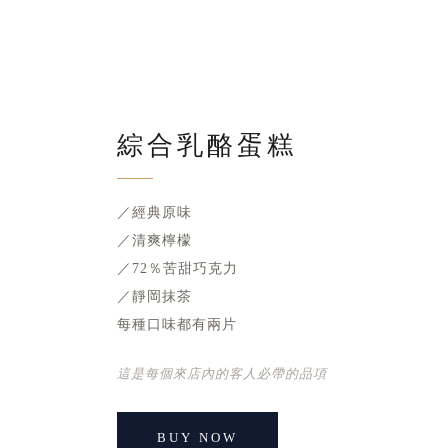
綜合乳酪蛋糕
／經典原味
／清爽檸檬
／72％苦甜巧克力
／靜岡抹茶
每種口味都有兩片
這是每個來店內的客人必帶的品項
BUY NOW