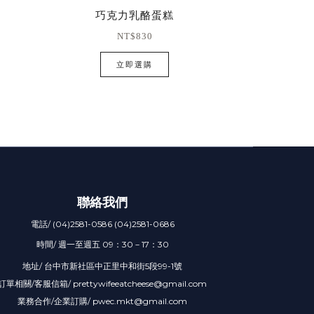
巧克力乳酪蛋糕
NT$830
立即選購
聯絡我們
電話/ (04)2581-0586 (04)2581-0686
時間/ 週一至週五 09：30－17：30
地址/ 台中市新社區中正里中和街5段99-1號
訂單相關/客服信箱/ prettywifeeatcheese@gmail.com
業務合作/企業訂購/ pwec.mkt@gmail.com