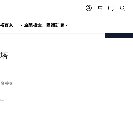
格首頁
- 企業禮盒、團體訂購 -
prev
next
酪塔
深邃香氣
其中