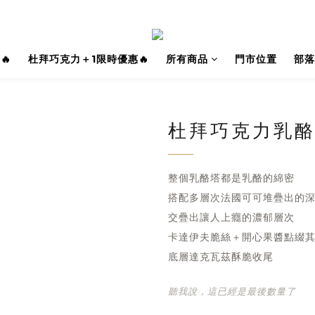
🔥
杜拜巧克力＋1限時優惠🔥
所有商品
門市位置
部落
杜拜巧克力乳
整個乳酪塔都是乳酪的綿密
搭配多層次法國可可堆疊出的
交疊出讓人上癮的濃郁層次
卡達伊夫脆絲＋開心果醬點綴
底層達克瓦茲酥脆收尾
聽我說，這已經是最後數量了