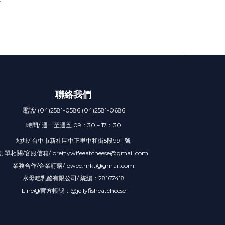
聯絡我們
電話/ (04)2581-0586 (04)2581-0686
時間/ 週一至週五 09：30－17：30
地址/ 台中市新社區中正里中和街5段99-1號
訂單相關/客服信箱/ prettywifeeatcheese@gmail.com
業務合作/企業訂購/ pwec.mkt@gmail.com
水母吃乳酪有限公司/ 統編：28167418
Line@官方帳號：@jellyfisheatcheese