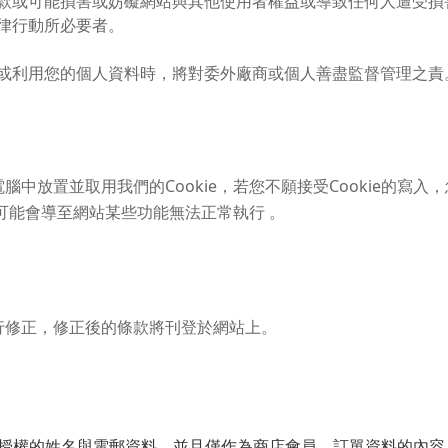
款或可能損害或妨礙網站與其他使用者權益或導致任何人遭受損
律行動所必要者。
或利用您的個人資料時，將對委外廠商或個人善盡監督管理之責
中放置並取用我們的Cookie，若您不願接受Cookie的寫
但可能會導至網站某些功能無法正常執行 。
行修正，修正後的條款將刊登於網站上。
授權的姓名與電郵資料，並且僅作為商店會員、訂單資料的內容