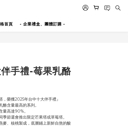
格首頁
- 企業禮盒、團體訂購 -
大伴手禮-莓果乳酪
塔，榮獲2025年台中十大伴手禮』
乳酪含量最高的系列。
含量高達90%。
同季節還會推出限定芒果塔或草莓塔。
燕麥、核桃製成，底層鋪上新鮮自熬的酸