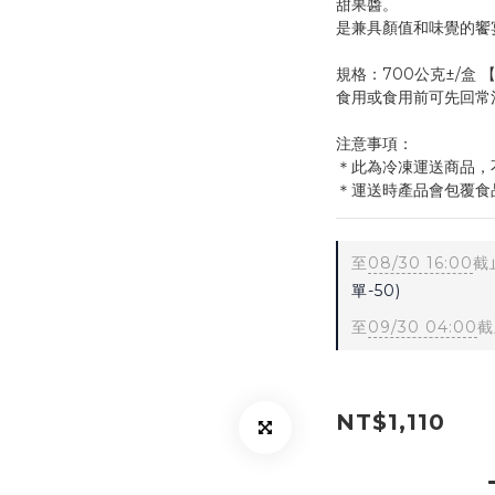
甜果醬。
是兼具顏值和味覺的饗
規格：700公克±/盒
食用或食用前可先回常溫
注意事項：
＊此為冷凍運送商品，
＊運送時產品會包覆食
至
08/30 16:00
截
單-50)
至
09/30 04:00
截
NT$1,110